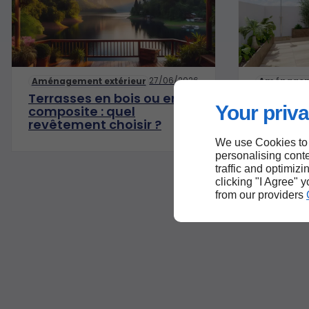
27/06/2026
Aménagement extérieur
Aménageme
Terrasses en bois ou en
Pergolas
Your priva
composite : quel
aména
revêtement choisir ?
esthétiq
pour vos
We use Cookies to
personalising conte
traffic and optimizi
clicking "I Agree" 
from our providers