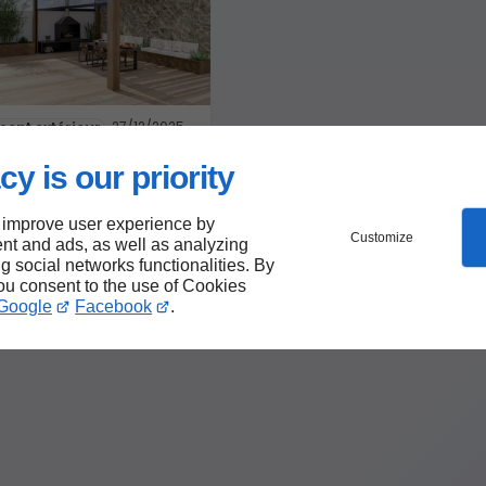
Volets et stores
Portes de garage
27/12/2025
nt extérieur
 : un
cy is our priority
gement
ue et fonctionnel
 extérieurs
 improve user experience by
Customize
nt and ads, as well as analyzing
ng social networks functionalities. By
you consent to the use of Cookies
Google
Facebook
.