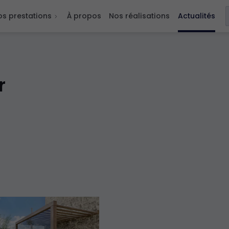
os prestations
À propos
Nos réalisations
Actualités
Moustiquaires
Escaliers intérieurs
r
Garde corps intérieurs
Véranda
Escaliers extérieurs
Garde-corps extérieurs
Terrasses
Pergolas et stores
Portails et clôtures
Portes d'entrées
Fenêtres