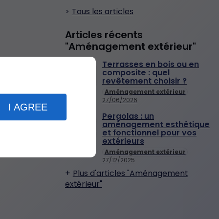
Tous les articles
Articles récents
"Aménagement extérieur"
Terrasses en bois ou en
composite : quel
revêtement choisir ?
Aménagement extérieur
27/06/2026
I AGREE
Pergolas : un
aménagement esthétique
et fonctionnel pour vos
extérieurs
Aménagement extérieur
27/12/2025
Plus d'articles "Aménagement
extérieur"