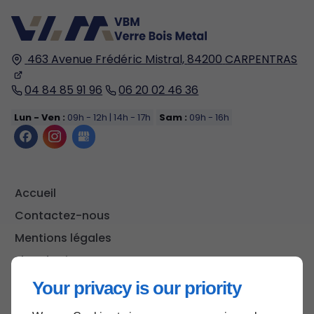
463 Avenue Frédéric Mistral,
84200
CARPENTRAS
04 84 85 91 96
06 20 02 46 36
Lun - Ven :
09h - 12h | 14h - 17h
Sam :
09h - 16h
Accueil
Contactez-nous
Mentions légales
Plan du site
Your privacy is our priority