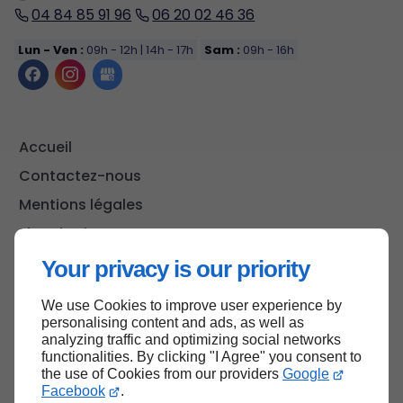
04 84 85 91 96
06 20 02 46 36
Lun - Ven :
09h - 12h | 14h - 17h
Sam :
09h - 16h
Accueil
Contactez-nous
Mentions légales
Plan du site
Your privacy is our priority
We use Cookies to improve user experience by
Haut de page
personalising content and ads, as well as
analyzing traffic and optimizing social networks
functionalities. By clicking "I Agree" you consent to
the use of Cookies from our providers
Google
Facebook
.